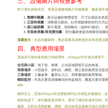
三、 設備圖片與視覺參考
對于潛在買家而言，查看設備實物圖片至關重要。廠家通常
整體外觀圖
：展示設備的整體造型、尺寸比例及灰色質
正面特寫圖
：清晰展示鏡頭、紅外燈點陣的排列方式以
接口細節圖
：展示電源、視頻輸出（如BNC接頭）、
安裝效果圖/夜視實拍圖
：部分廠家會提供模擬安裝圖
溫馨提示
：在咨詢廠家時，務必索要高清晰度的多角度產品
四、 典型應用場景
憑借其可靠的夜視能力和經濟性，658agz2非常適合應用于：
住宅與小區
：地下室、車庫、公共區域照明不足的角落。
商業場所
：小型超市、便利店、網吧、辦公室的夜間安全監
工業場所
：工廠倉庫、廠房出入口、周界圍墻的夜間警戒。
輔助監控
：作為主要高清攝像頭的有益補充，覆蓋次要但需
###
總而言之，型號658agz2灰色雙點陣列紅外燈監控攝像頭
能的前提下，依托廠家直供模式，實現了極佳的成本控制。
廠家，在對比具體參數、價格、樣品效果及服務后做出采購