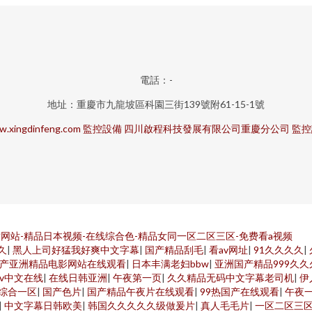
電話：-
地址：重慶市九龍坡區科園三街139號附61-15-1號
.xingdinfeng.com
監控設備
四川啟程科技發展有限公司重慶分公司
監控
网站-精品日本视频-在线综合色-精品女同一区二区三区-免费看a视频
久
|
黑人上司好猛我好爽中文字幕
|
国产精品刮毛
|
看av网址
|
91久久久久
|
产亚洲精品电影网站在线观看
|
日本丰满老妇bbw
|
亚洲国产精品999久久
v中文在线
|
在线日韩亚洲
|
午夜第一页
|
久久精品无码中文字幕老司机
|
伊
x色综合一区
|
国产色片
|
国产精品午夜片在线观看
|
99热国产在线观看
|
午夜
|
中文字幕日韩欧美
|
韩国久久久久久级做爰片
|
真人毛毛片
|
一区二区三