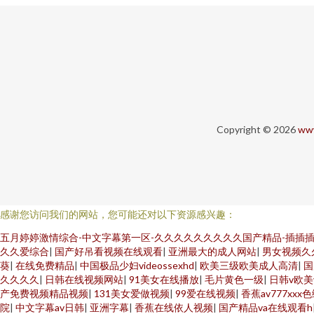
Copyright © 2026
www
感谢您访问我们的网站，您可能还对以下资源感兴趣：
五月婷婷激情综合-中文字幕第一区-久久久久久久久久久国产精品-插插插
久久爱综合
|
国产好吊看视频在线观看
|
亚洲最大的成人网站
|
男女视频久
葵
|
在线免费精品
|
中国极品少妇videossexhd
|
欧美三级欧美成人高清
|
国
久久久久
|
日韩在线视频网站
|
91美女在线播放
|
毛片黄色一级
|
日韩v欧美
产免费视频精品视频
|
131美女爱做视频
|
99爱在线视频
|
香蕉av777xx
院
|
中文字幕av日韩
|
亚洲字幕
|
香蕉在线依人视频
|
国产精品va在线观看h