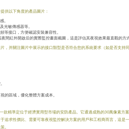
會提供以下角度的產品圖片：
感。
及光敏傳感器等。
音頻等接口，方便確認安裝兼容性。
或夜間紅外開啟后的實際監控畫面截圖，這是評估其夜視效果最直觀的方
圖片，并關注圖片中展示的接口類型是否符合您的系統要求（如是否支持
控。
夜視的區域，優化整體方案成本。
，是一款精準定位于經濟實用型市場的安防產品。它通過成熟的30萬像素
對于追求性價比、需要可靠夜視監控解決方案的用戶和工程商而言，這是
決策。