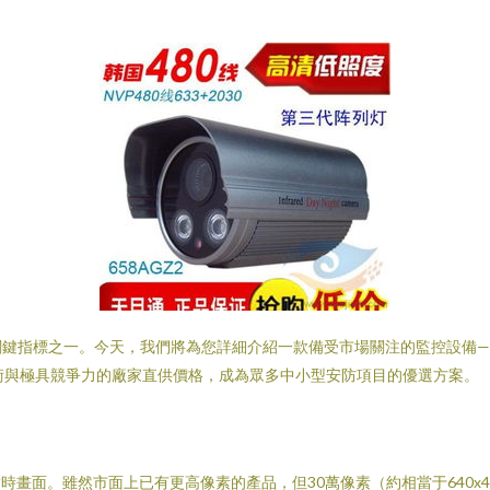
鍵指標之一。今天，我們將為您詳細介紹一款備受市場關注的監控設備——型
術與極具競爭力的廠家直供價格，成為眾多中小型安防項目的優選方案。
的實時畫面。雖然市面上已有更高像素的產品，但30萬像素（約相當于640