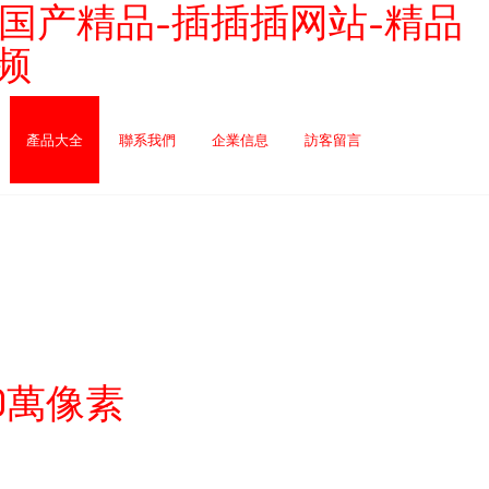
国产精品-插插插网站-精品
频
產品大全
聯系我們
企業信息
訪客留言
30萬像素