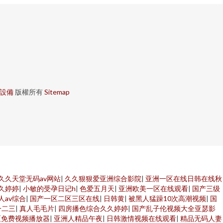
設備
版權所有
Sitemap
久久天堂无码av网站
|
久久狠狠爱亚洲综合影院
|
亚洲一区在线日韩在线秋
久婷婷
|
小敏的受孕日记h
|
色爱五月天
|
亚洲欧美一区在线观看
|
国产三级
人av综合
|
国产一区二区三区在线
|
日韩黄
|
被黑人猛躁10次高潮视频
|
国
一二三
|
真人毛毛片
|
四房播色综合久久婷婷
|
国产乱子伦视频大全亚瑟影
区免费视频播放器
|
亚洲人精品午夜
|
日韩激情视频在线观看
|
精品无码人妻