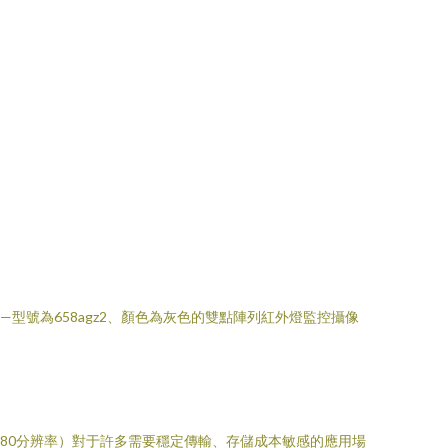
號為658agz2、顏色為灰色的雙點陣列紅外燈監控攝像
x480分辨率）對于許多需要穩定傳輸、存儲成本敏感的應用場