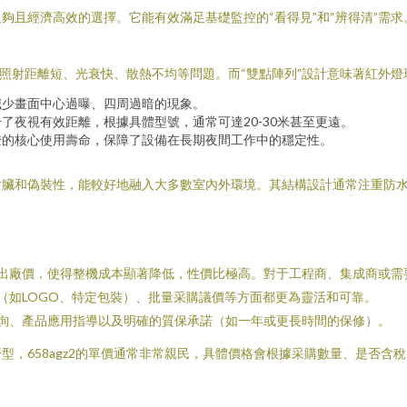
夠且經濟高效的選擇。它能有效滿足基礎監控的“看得見”和“辨得清”需求
在照射距離短、光衰快、散熱不均等問題。而“雙點陣列”設計意味著紅外
減少畫面中心過曝、四周過暗的現象。
了夜視有效距離，根據具體型號，通常可達20-30米甚至更遠。
燈的核心使用壽命，保障了設備在長期夜間工作中的穩定性。
臟和偽裝性，能較好地融入大多數室內外環境。其結構設計通常注重防水防
出廠價，使得整機成本顯著降低，性價比極高。對于工程商、集成商或需
（如LOGO、特定包裝）、批量采購議價等方面都更為靈活和可靠。
詢、產品應用指導以及明確的質保承諾（如一年或更長時間的保修）。
型，658agz2的單價通常非常親民，具體價格會根據采購數量、是否含